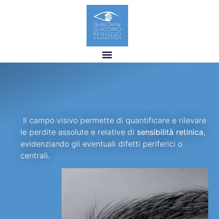
Il campo visivo permette di quantificare e rilevare
le perdite assolute e relative di
sensibilità retinica
,
evidenziando gli eventuali difetti periferici o
centrali.