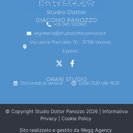
Studio Dottor
GIACOMO PANOZZO
+39 045 502390
segreteria@studiodottorpanozzo.it
Via Leone Pancaldo 70 - 37138 Verona
6 piano
ORARI STUDIO
Dal lunedì al venerdì
Dalle 13.20 alle 18.20
© Copyright Studio Dottor Panozzo 2026 |
Informativa
Privacy
|
Cookie Policy
Sito realizzato e gestito da
Wegg Agency