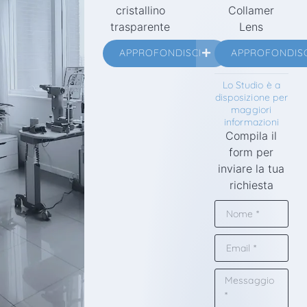
cristallino
Collamer
trasparente
Lens
APPROFONDISCI
APPROFONDISC
Lo Studio è a
disposizione per
maggiori
informazioni
Compila il
form per
inviare la tua
richiesta