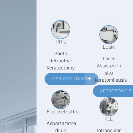
PRK
Lasik
Photo
Laser
Refractive
Assisted In
Keratectomy
situ
APPROFONDISCI
Keratomileusis
APPROFONDISC
Facorefrattiva
ICL
Asportazione
di un
Intraocular