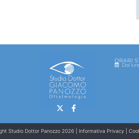
ORARI 
Dal lun
ght Studio Dottor Panozzo 2026 |
Informativa Privacy
|
Cook