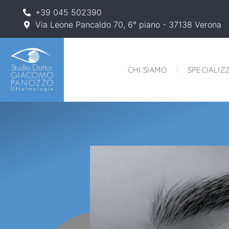
+39 045 502390
Via Leone Pancaldo 70, 6° piano - 37138 Verona
CHI SIAMO
SPECIALIZ