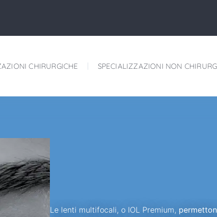
ZAZIONI CHIRURGICHE
SPECIALIZZAZIONI NON CHIRURG
Le lenti multifocali, o IOL Premium,
permetton