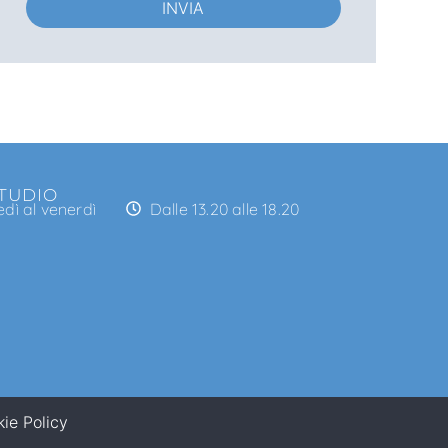
INVIA
STUDIO
edì al venerdì
Dalle 13.20 alle 18.20
ie Policy