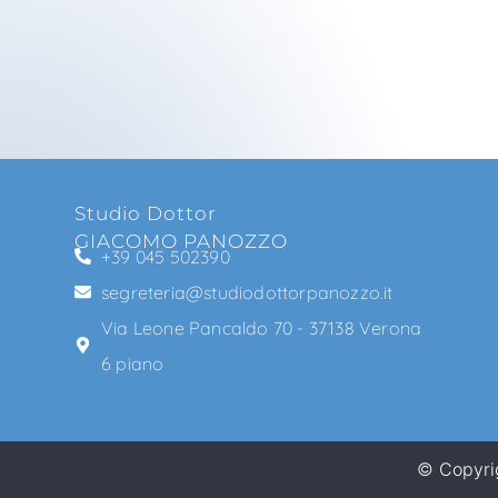
Studio Dottor
GIACOMO PANOZZO
+39 045 502390
segreteria@studiodottorpanozzo.it
Via Leone Pancaldo 70 - 37138 Verona
6 piano
© Copyri