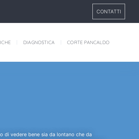
CONTATTI
ICHE
DIAGNOSTICA
CORTE PANCALDO
o di vedere bene sia da lontano che da