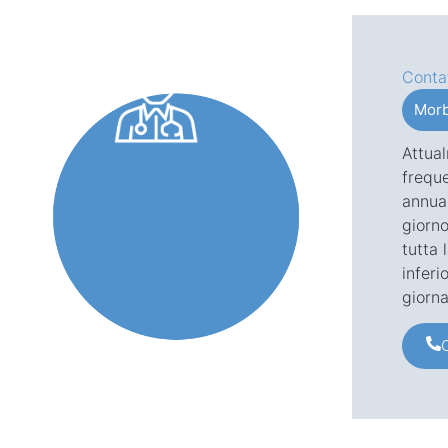
Conta
Morb
Attual
freque
annual
giorn
tutta 
inferi
giorna