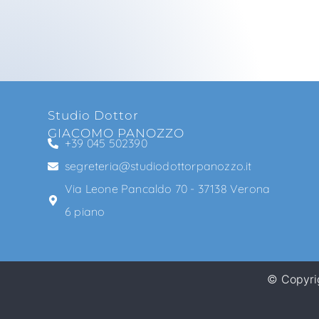
Studio Dottor
GIACOMO PANOZZO
+39 045 502390
segreteria@studiodottorpanozzo.it
Via Leone Pancaldo 70 - 37138 Verona
6 piano
© Copyri