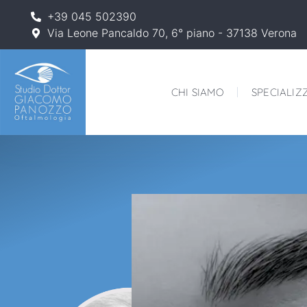
+39 045 502390
Via Leone Pancaldo 70, 6° piano - 37138 Verona
CHI SIAMO
SPECIALIZ