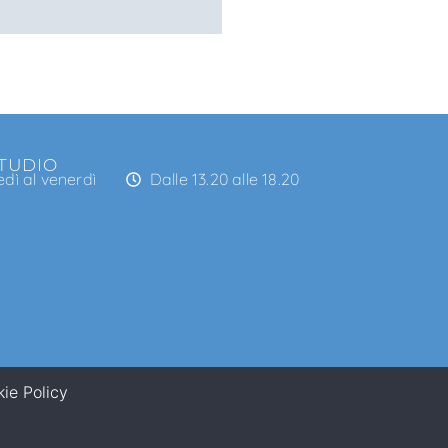
STUDIO
edì al venerdì
Dalle 13.20 alle 18.20
ie Policy