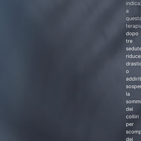
indica
a
quest
terapi
dopo
tre
sedut
riduce
drast
o
addiri
sospe
la
sommi
dei
colliri
per
scomp
dei