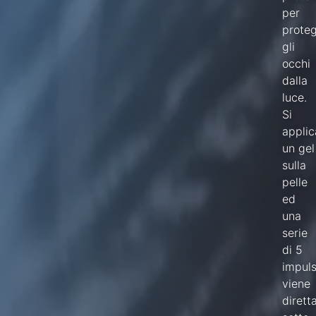
per
prote
gli
occhi
dalla
luce.
Si
applic
un gel
sulla
pelle
ed
una
serie
di 5
impuls
viene
dirett