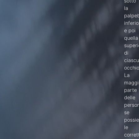
sotto
la
palpe
inferi
e poi
quella
superi
di
ciasc
occhio
La
maggi
parte
delle
person
se
possi
le
corret