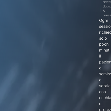
nece
dopo
6
mesi
Ogni
sessi
richie
solo
pochi
minuti
il
pazien
è
semis
o
sdraia
con
occhia
di
protez