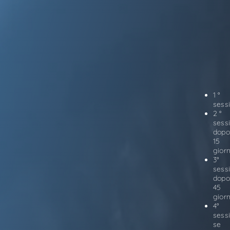
1 °
sess
2 °
sess
dopo
15
giorn
3°
sess
dopo
45
giorn
4°
sess
se