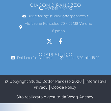
GIACOMO PANOZZO
+39 045 502390
segreteria@studiodottorpanozzo.it
Via Leone Pancaldo 70 - 37138 Verona
6 piano
ORARI STUDIO
Dal lunedì al venerdì
Dalle 13.20 alle 18.20
© Copyright Studio Dottor Panozzo 2026 |
Informativa
Privacy
|
Cookie Policy
Sito realizzato e gestito da
Wegg Agency